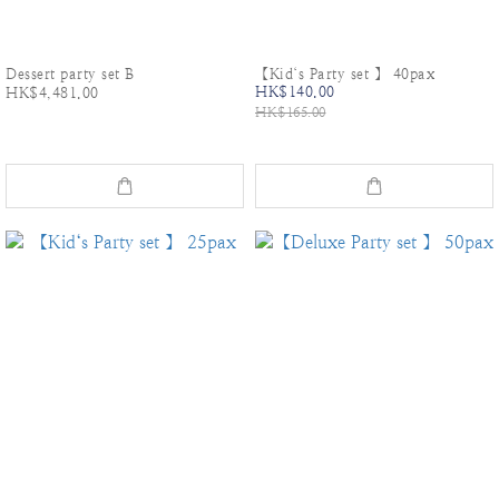
Dessert party set B
【Kid‘s Party set 】 40pax
HK$140.00
HK$4,481.00
HK$165.00