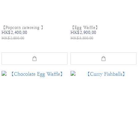
【Popcorn catereing 】
【Egg Waffle】
HK$2,400.00
HK$2,900.00
HK$2,800.00
HK$3,300.00