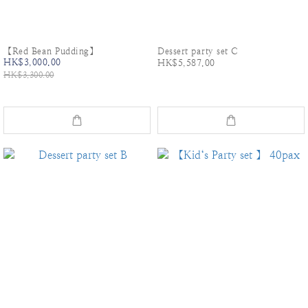
【Red Bean Pudding】
Dessert party set C
HK$3,000.00
HK$5,587.00
HK$3,300.00