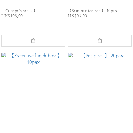
【Canape‘s set E 】
【Seminar tea set 】 40pax
HK$193.00
HK$93.00