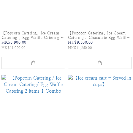
【Popcorn Catering、Ice Cream
【Popcorn Catering、Ice Cream
Catering 、Egg Waffle Catering 】
Catering 、Chocolate Egg Waffle
Combo
Catering 】Combo
HK$8,900.00
HK$9,300.00
HK$11,000.00
HK$11,250.00