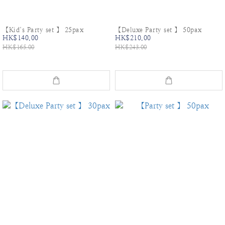
【Kid‘s Party set 】 25pax
【Deluxe Party set 】 50pax
HK$140.00
HK$210.00
HK$165.00
HK$243.00