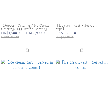
【Popcorn Catering / Ice Cream
【Ice cream cart - Served in
Catering/ Egg Waffle Catering 2
cups】
items 】Combo
HK$4,900.00 ~ HK$6,900.00
HK$4,300.00
HK$8,200.00
HK$4,800.00