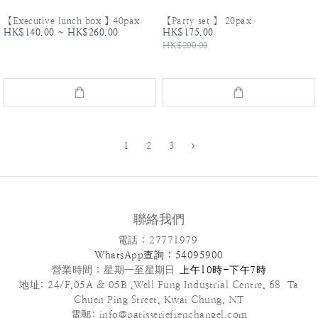
【Executive lunch box 】40pax
【Party set 】 20pax
HK$140.00 ~ HK$260.00
HK$175.00
HK$200.00
1
2
3
聯絡我們
電話 : 27771979
WhatsApp查詢 : 54095900
營業時間 :
星期一至星期日
上午10時-下午7時
地址: 24/F,05A & 05B ,Well Fung Industrial Centre, 68 Ta
Chuen Ping Street, Kwai Chung, NT
電郵: info@patisseriefrenchangel.com