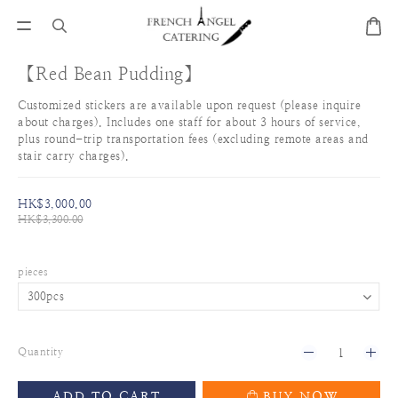
【Red Bean Pudding】
Customized stickers are available upon request (please inquire 
about charges). Includes one staff for about 3 hours of service, 
plus round-trip transportation fees (excluding remote areas and 
stair carry charges).
HK$3,000.00
HK$3,300.00
pieces
Quantity
ADD TO CART
BUY NOW