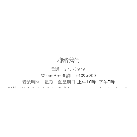
聯絡我們
電話 : 27771979
WhatsApp查詢 : 54095900
營業時間 :
星期一至星期日
上午10時-下午7時
地址: 24/F,05A & 05B ,Well Fung Industrial Centre, 68 Ta
Chuen Ping Street, Kwai Chung, NT
電郵: info@patisseriefrenchangel.com
2025© French Angel F & B Management Limited
高級到會服務推介 | 多款套餐任選 | 免運費優惠