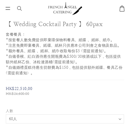
【 Wedding Cocktail Party 】 60pax
套餐餐具 :
*按套餐人數免費提供即棄環保物料餐具、紙碟 、紙杯、紙巾。
*注意免費即棄餐具、紙碟、紙杯只供應本公司到會之食物及飲品。
*额外餐具、紙碟 、紙杯、紙巾收取每份$5 (需提前通知)。
*自備香檳、紅白酒侍應生開瓶費為$500/30枝酒或以下，包括提供
額外紙杯乙份、冰粒連酒桶(需提前通知)。
*自備婚禮蛋糕侍應生切餅費為$150，包括提供額外紙碟、餐具乙份
(需提前通知）。
HK$22,510.00
HK$24,600.00
人數