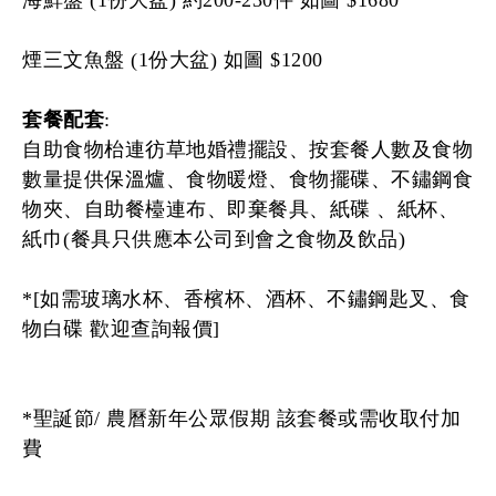
海鮮盤 (1份大盆) 約200-230件 如圖 $1680
煙三文魚盤 (1份大盆) 如圖 $1200
套餐配套
:
自助食物枱連彷草地婚禮擺設、按套餐人數及食物
數量提供保溫爐、食物暖燈、食物擺碟、不鏽鋼食
物夾、自助餐檯連布、即棄餐具、紙碟 、紙杯、
紙巾(餐具只供應本公司到會之食物及飲品)
*[如需玻璃水杯、香檳杯、酒杯、不鏽鋼匙叉、食
物白碟 歡迎查詢報價]
*聖誕節/ 農曆新年公眾假期 該套餐或需收取付加
費