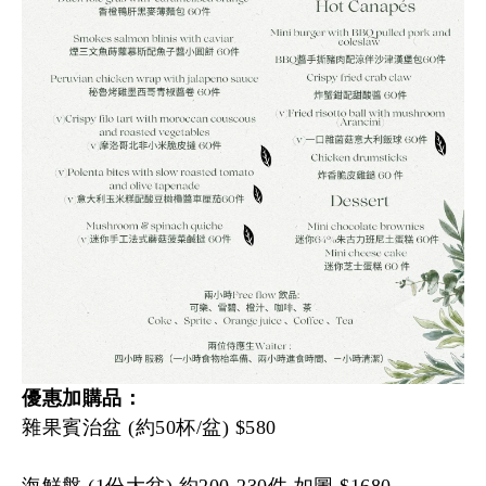
優惠加購品：
雜果賓治盆 (約50杯/盆) $580