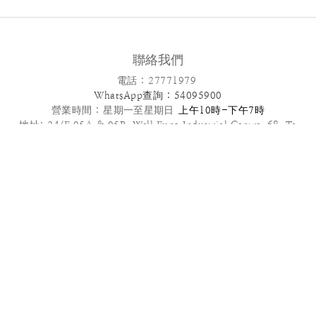
聯絡我們
電話 : 27771979
WhatsApp查詢 : 54095900
營業時間 :
星期一至星期日
上午10時-下午7時
地址: 24/F,05A & 05B ,Well Fung Industrial Centre, 68 Ta
Chuen Ping Street, Kwai Chung, NT
電郵: info@patisseriefrenchangel.com
2025© French Angel F & B Management Limited
高級到會服務推介 | 多款套餐任選 | 免運費優惠
管轄法律本服務條款及我們向您提供的其他任何協議均受中國香港法律管
轄，須依照香港法律解釋。