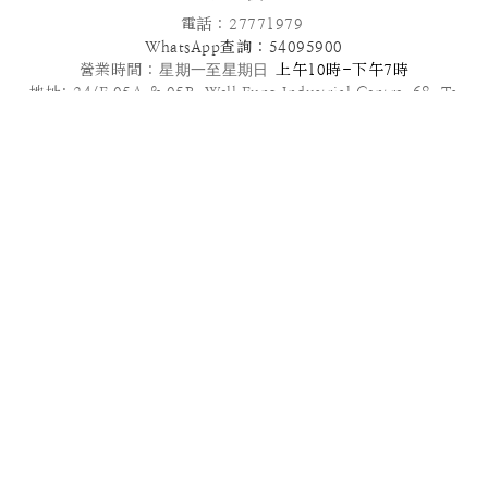
電話 : 27771979
WhatsApp查詢 : 54095900
營業時間 :
星期一至星期日
上午10時-下午7時
地址: 24/F,05A & 05B ,Well Fung Industrial Centre, 68 Ta
Chuen Ping Street, Kwai Chung, NT
電郵: info@patisseriefrenchangel.com
2025© French Angel F & B Management Limited
高級到會服務推介 | 多款套餐任選 | 免運費優惠
管轄法律本服務條款及我們向您提供的其他任何協議均受中國香港法律管
轄，須依照香港法律解釋。