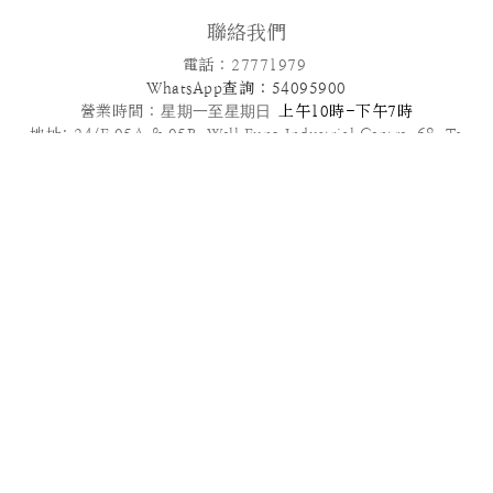
聯絡我們
電話 : 27771979
WhatsApp查詢 : 54095900
營業時間 :
星期一至星期日
上午10時-下午7時
地址: 24/F,05A & 05B ,Well Fung Industrial Centre, 68 Ta
Chuen Ping Street, Kwai Chung, NT
電郵: info@patisseriefrenchangel.com
2025© French Angel F & B Management Limited
高級到會服務推介 | 多款套餐任選 | 免運費優惠
管轄法律本服務條款及我們向您提供的其他任何協議均受中國香港法律管
轄，須依照香港法律解釋。