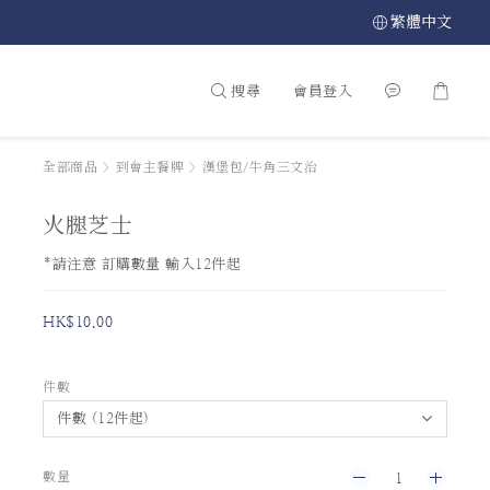
繁體中文
搜尋
會員登入
全部商品
>
到會主餐牌
>
漢堡包/牛角三文治
火腿芝士
*請注意 訂購數量 輸入12件起
HK$10.00
件數
數量