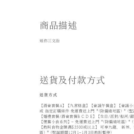
商品描述
迷你三文治
送貨及付款方式
送貨方式
【酒會套餐A】【九宮格盒】【會議午餐盒】【會議小食
或 指定訂購條件 免運費送上門 *(除偏遠地區) * (聖
【婚禮套餐/酒會套餐B C D E】【生日/派對/船河
【懷舊小食系列】- 免運費送上門 *(除偏遠地區) * 
【散叫食物金額滿$3500或以上】 可享九龍、 新界、
區) * (聖誕期間12月1-1月3日散叫暫停)