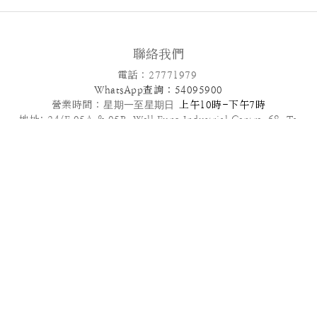
聯絡我們
電話 : 27771979
WhatsApp查詢 : 54095900
營業時間 :
星期一至星期日
上午10時-下午7時
地址: 24/F,05A & 05B ,Well Fung Industrial Centre, 68 Ta
Chuen Ping Street, Kwai Chung, NT
電郵: info@patisseriefrenchangel.com
2025© French Angel F & B Management Limited
高級到會服務推介 | 多款套餐任選 | 免運費優惠
管轄法律本服務條款及我們向您提供的其他任何協議均受中國香港法律管
轄，須依照香港法律解釋。