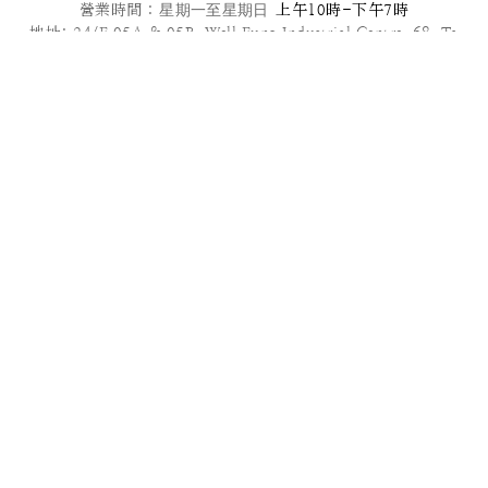
營業時間 :
星期一至星期日
上午10時-下午7時
地址: 24/F,05A & 05B ,Well Fung Industrial Centre, 68 Ta
Chuen Ping Street, Kwai Chung, NT
電郵: info@patisseriefrenchangel.com
2025© French Angel F & B Management Limited
高級到會服務推介 | 多款套餐任選 | 免運費優惠
管轄法律本服務條款及我們向您提供的其他任何協議均受中國香港法律管
轄，須依照香港法律解釋。