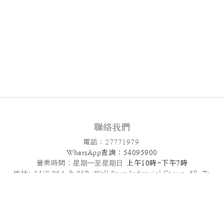
聯絡我們
電話 : 27771979
WhatsApp查詢 : 54095900
營業時間 :
星期一至星期日
上午10時-下午7時
地址: 24/F,05A & 05B ,Well Fung Industrial Centre, 68 Ta
Chuen Ping Street, Kwai Chung, NT
電郵: info@patisseriefrenchangel.com