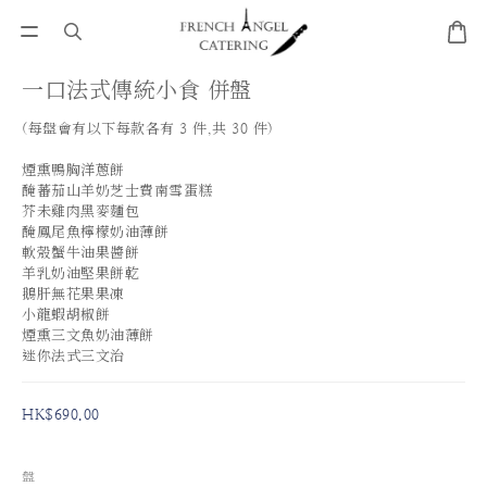
一口法式傳統小食 併盤
(每盤會有以下每款各有 3 件,共 30 件) 
煙熏鴨胸洋蔥餅 
醃蕃茄山羊奶芝士費南雪蛋糕 
芥未雞肉黑麥麵包
醃鳳尾魚檸檬奶油薄餅
軟殼蟹牛油果醬餅
羊乳奶油堅果餅乾
鵝肝無花果果凍
小龍蝦胡椒餅
煙熏三文魚奶油薄餅 
迷你法式三文治
HK$690.00
盤