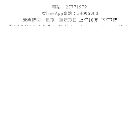
電話 : 27771979
WhatsApp查詢 : 54095900
營業時間 :
星期一至星期日
上午10時-下午7時
地址: 24/F,05A & 05B ,Well Fung Industrial Centre, 68 Ta
Chuen Ping Street, Kwai Chung, NT
電郵: info@patisseriefrenchangel.com
2025© French Angel F & B Management Limited
高級到會服務推介 | 多款套餐任選 | 免運費優惠
管轄法律本服務條款及我們向您提供的其他任何協議均受中國香港法律管
轄，須依照香港法律解釋。