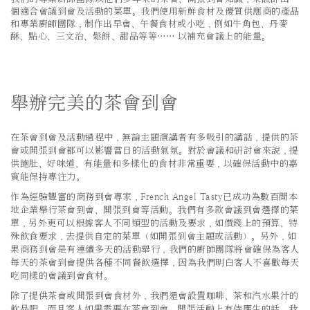
個適合會議到會及活動的菜單。我們使用新鮮食材及優質供應商的產品
和專業廚師團隊，制作出早會、午餐食材或小吃，例如牛角包、丹麥
酥、點心、三文治、鬆餅、甜品等等…… 以補充會議上的能量。
舉辦完美的茶會到會
在茶會到會及活動過程中，無論主題演講者有多吸引的講話，提供的茶
會或開張到會都可以影響當日的活動氣氛。對於會議和硏討會來說，提
供飽肚、好味道、有能量和多樣化的食材非常重要，以確保活動中的嘉
賓能保持專注力。
作為經驗豐富的商務到會專家，French Angel Tasty已成功為數百間本
地企業舉行茶會到會、開張到會等活動。我們有多款會議到會選擇的菜
單，另外更可以根據客人不同類型的活動及要求，如價錢上的預算、特
殊飲食要求，去提供自定的菜單（如開張到會主題或活動）。另外，如
果商務到會是有連續多天的活動舉行，我們的廚師團隊將會確保為客人
每天的茶會到會提供各種不同餐飲選擇，因為我們明白客人不喜歡每天
吃同樣的會議到會食材。
除了提供茶會或開張到會食材外，我們還會設置咖啡、茶和汽水果汁的
飲品吧。而且客人如果需要在茶會到會、開張活動上有侍應生的話，我