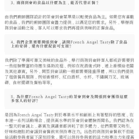
3. 商務到會的食品以什麼為主，能否代替正餐？
由我們廚師團隊設計的茶會到會菜單是以輕便食品為主。如果您有喜歡
的食品，我們的廚師團隊會盡力提供，以滿足您的需求。另外，舉辦商
務到會活動之後，客人可以要求我們再提供美味的正餐食品。
4. 我們企業需要開張到會，請問French Angel Tasty除了食品
上的安排，還有什麼配套可支援?
我們除了準備可靠又美味的食品外，舉行商務到會時客人都或許需要到
一些經驗豐富的侍應生協助流程，例如在祝酒儀式時，遞上香檳給老闆
及其他嘉賓。另外，開張到會活動一般都需要隆重得體，所以我們提供
了租借餐具服務，例如香檳杯、紅白酒杯、水杯、不鏽鋼刀叉、玻璃
碟、食材擺碟及餐枱等等。
5. 為什麼French Angel Tasty的茶會到會及開張到會獲得這麼
多客人的好評?
是因為French Angel Tasty對於專業水平和創新上有著堅持的態度，在
本港一系列活動場合，提供高水準的茶會到會體驗而聞名。我們認為在
一整天的會議上，嘉賓及演講者都消耗了很多體力，他們需要又吸引、
好味和飽肚的會議到會餐飲來保持專注力。出色的商務到會餐飲不但能
給活動參與者留下深刻印象，還可以保持參與者的活力和專注力來提高