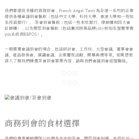
我們曾提供多種的商務到會，French Angel Tasty為全港一系列的企業
提供各種會議到會餐飲（包括中文大學、科技大學、香港大學和一些知
名投資銀行）、 茶會到會餐飲（包括一些本地銀行、律師樓和四大會
計師樓），以及開張到會餐飲（包括潮流時裝品牌jnby和知名智慧零售
pos系統商BBPOS）。
一般需要會議到會的埸合，包括研討會、工作坊、大型會議、董事會會
議、產品發佈會、演講會議、企業慶祝活動、開幕典禮等等。如果想更
深入了解我們精選茶會到會菜單內容，請與我們會議到會經理聯絡。
商務到會的食材選擇
我們的專業廚師團隊以他們多年來的茶會、開張到會知識，來設計出一