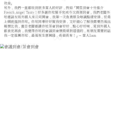
效益。
另外，我們一直都收到很多客人的好評，例如「開張到會十分推介
French Angel Tasty！好多謝你地幫手完成今次商務到會，我們老闆外
地邀請左班外國人來公司開會，我第一次負責原全唔識點樣安排，於是
上網就搵到你地。你地同事好好幫我安排，又好細心了解我需要然後出
報價比我，當日老闆都讚你地茶會到會好好，點心好好味，見到外國人
都食完再食，我覺得你地的會議到會價錢絕對超值的，有朋友需要的話
我一定推薦你地，最後祝生意興隆，長做長有！」- 客人Sam