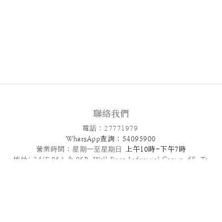
聯絡我們
電話 : 27771979
WhatsApp查詢 : 54095900
營業時間 :
星期一至星期日
上午10時-下午7時
地址: 24/F,05A & 05B ,Well Fung Industrial Centre, 68 Ta
Chuen Ping Street, Kwai Chung, NT
電郵: info@patisseriefrenchangel.com
2025© French Angel F & B Management Limited