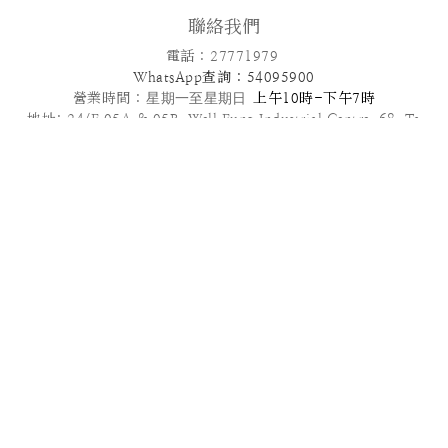
聯絡我們
電話 : 27771979
WhatsApp查詢 : 54095900
營業時間 :
星期一至星期日
上午10時-下午7時
地址: 24/F,05A & 05B ,Well Fung Industrial Centre, 68 Ta
Chuen Ping Street, Kwai Chung, NT
電郵: info@patisseriefrenchangel.com
2025© French Angel F & B Management Limited
高級到會服務推介 | 多款套餐任選 | 免運費優惠
管轄法律本服務條款及我們向您提供的其他任何協議均受中國香港法律管
轄，須依照香港法律解釋。