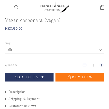
Vegan carbonara (vegan)
HK$580.00
tray
Quantity
ADD TO CART
BUY NOW
Description
Shipping & Payment
Customer Reviews