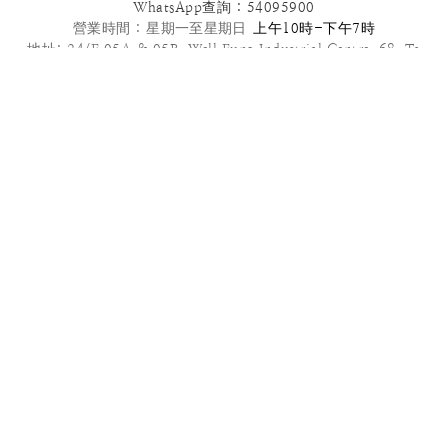
WhatsApp查詢 : 54095900
營業時間 :
星期一至星期日
上午10時-下午7時
地址: 24/F,05A & 05B ,Well Fung Industrial Centre, 68 Ta
Chuen Ping Street, Kwai Chung, NT
電郵: info@patisseriefrenchangel.com
2025© French Angel F & B Management Limited
高級到會服務推介 | 多款套餐任選 | 免運費優惠
管轄法律本服務條款及我們向您提供的其他任何協議均受中國香港法律管
轄，須依照香港法律解釋。