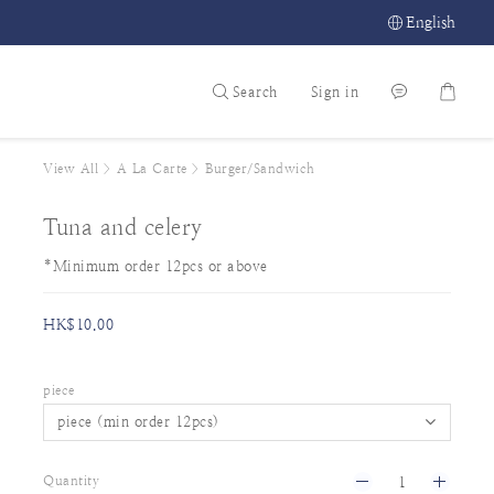
English
Search
Sign in
View All
>
A La Carte
>
Burger/Sandwich
Tuna and celery
*Minimum order 12pcs or above
HK$10.00
piece
Quantity