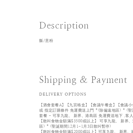
Description
飯/意粉
Shipping & Payment
DELIVERY OPTIONS
【酒會套餐A】【九宮格盒】【會議午餐盒】【會議小食
或 指定訂購條件 免運費送上門 *(除偏遠地區) * (聖
套餐 - 可享九龍、 新界、港島區 免運費送地下 ,客
【散叫食物金額滿$3500或以上】 可享九龍、 新界、
區) * (聖誕期間12月1-1月3日散叫暫停)
【散叫食物金額滿$2000或以上】可享九龍、 新界、港