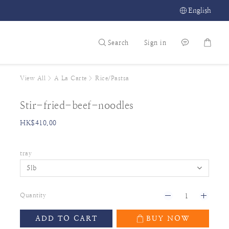
English
Search
Sign in
View All
>
A La Carte
>
Rice/Pastsa
Stir-fried-beef-noodles
HK$410.00
tray
Quantity
ADD TO CART
BUY NOW