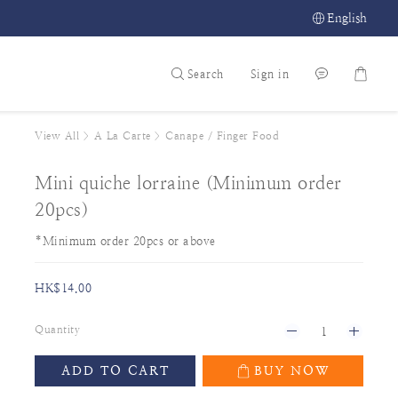
English
Search
Sign in
View All
>
A La Carte
>
Canape / Finger Food
Mini quiche lorraine (Minimum order
20pcs)
*Minimum order 20pcs or above
HK$14.00
Quantity
ADD TO CART
BUY NOW