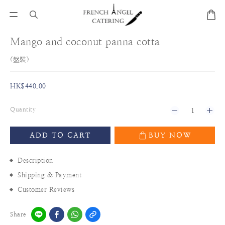
Mango and coconut panna cotta
(盤裝)
HK$440.00
Quantity
ADD TO CART
BUY NOW
Description
Shipping & Payment
Customer Reviews
Share