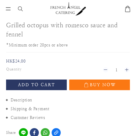
Grilled octopus with romesco sauce and
fennel
*Minimum order 20pcs or above
HK$24.00
Quantity
ADD TO CART
BUY NOW
Description
Shipping & Payment
Customer Reviews
Share