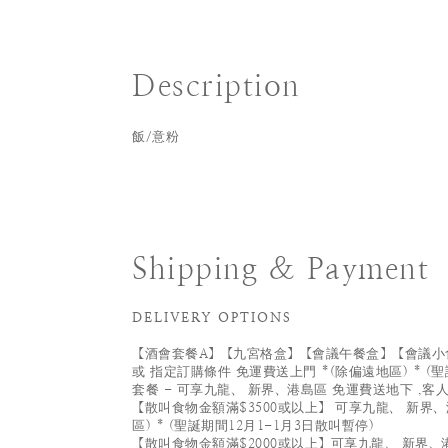
Description
飯/意粉
Shipping & Payment
DELIVERY OPTIONS
【酒會套餐A】【九宮格盒】【會議午餐盒】【會議小食
或 指定訂購條件 免運費送上門 *(除偏遠地區) * (聖
套餐 - 可享九龍、 新界、港島區 免運費送地下 ,客
【散叫食物金額滿$3500或以上】 可享九龍、 新界、
區) * (聖誕期間12月1-1月3日散叫暫停)
【散叫食物金額滿$2000或以上】可享九龍、 新界、港