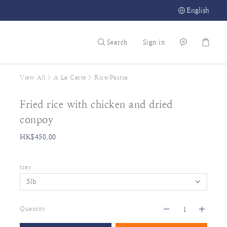
English
Search
Sign in
View All
>
A La Carte
>
Rice/Pastsa
Fried rice with chicken and dried
conpoy
HK$450.00
tray
Quantity